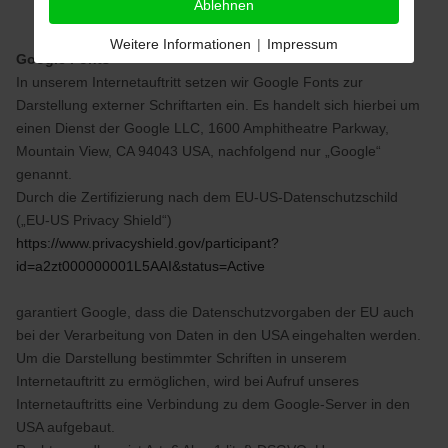
Ablehnen
Weitere Informationen
|
Impressum
Google Fonts
In unserem Internetauftritt setzen wir Google Fonts zur
Darstellung externer Schriftarten ein. Es handelt sich hierbei um
einen Dienst der Google LLC, 1600 Amphitheatre Parkway,
Mountain View, CA 94043 USA, nachfolgend nur „Google“
genannt.
Durch die Zertifizierung nach dem EU-US-Datenschutzschild
(„EU-US Privacy Shield“)
https://www.privacyshield.gov/participant?
id=a2zt000000001L5AAI&status=Active
garantiert Google, dass die Datenschutzvorgaben der EU auch
bei der Verarbeitung von Daten in den USA eingehalten werden.
Um die Darstellung bestimmter Schriften in unserem
Internetauftritt zu ermöglichen, wird bei Aufruf unseres
Internetauftritts eine Verbindung zu dem Google-Server in den
USA aufgebaut.