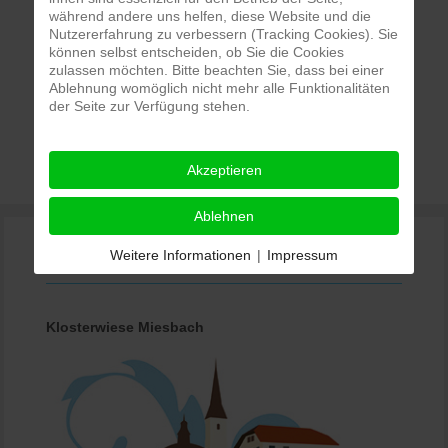
während andere uns helfen, diese Website und die
Nutzererfahrung zu verbessern (Tracking Cookies). Sie
können selbst entscheiden, ob Sie die Cookies
zulassen möchten. Bitte beachten Sie, dass bei einer
Ablehnung womöglich nicht mehr alle Funktionalitäten
der Seite zur Verfügung stehen.
Alpenländische Maiandacht
Akzeptieren
Ablehnen
Weitere Informationen
|
Impressum
Kontakt
Klosterwiese Miesbach