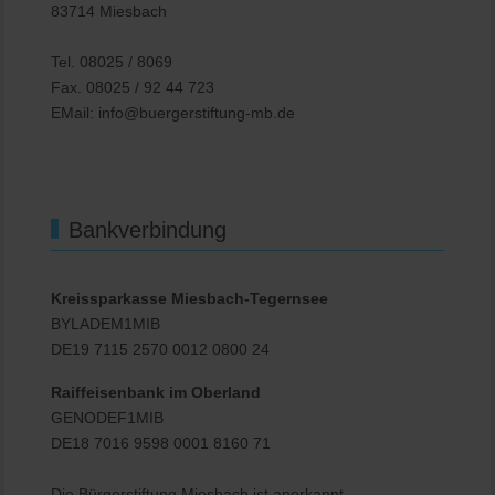
83714 Miesbach
Tel. 08025 / 8069
Fax. 08025 / 92 44 723
EMail: info@buergerstiftung-mb.de
Bankverbindung
Kreissparkasse Miesbach-Tegernsee
BYLADEM1MIB
DE19 7115 2570 0012 0800 24
Raiffeisenbank im Oberland
GENODEF1MIB
DE18 7016 9598 0001 8160 71
Die Bürgerstiftung Miesbach ist anerkannt